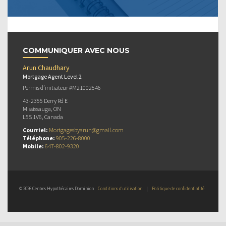
COMMUNIQUER AVEC NOUS
Arun Chaudhary
Mortgage Agent Level 2
Permis d’initiateur #M21002546
43-2355 Derry Rd E
Mississauga, ON
L5S 1V6, Canada
Courriel:
Mortgagesbyarun@gmail.com
Téléphone:
905-226-8000
Mobile:
647-802-9320
© 2026 Centres Hypothécaires Dominion
Conditions d’utilisation
|
Politique de confidentialité