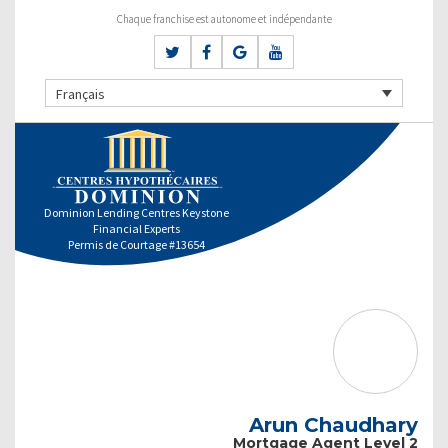
Chaque franchise est autonome et indépendante
Français
Dominion Lending Centres Keystone
Financial Experts
Permis de Courtage #13654
Arun Chaudhary
Mortgage Agent Level 2