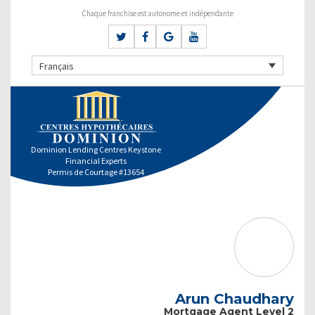
Chaque franchise est autonome et indépendante
Français
Dominion Lending Centres Keystone
Financial Experts
Permis de Courtage #13654
Arun Chaudhary
Mortgage Agent Level 2