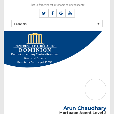
Chaque franchise est autonome et indépendante
Français
Dominion Lending Centres Keystone
Financial Experts
Permis de Courtage #13654
Arun Chaudhary
Mortgage Agent Level 2