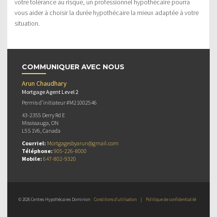
votre tolérance au risque, un professionnel hypothécaire pourra
vous aider à choisir la durée hypothécaire la mieux adaptée à votre
situation.
COMMUNIQUER AVEC NOUS
Arun Chaudhary
Mortgage Agent Level 2
Permis d’initiateur #M21002546
43-2355 Derry Rd E
Mississauga, ON
L5S 1V6, Canada
Courriel:
Mortgagesbyarun@gmail.com
Téléphone:
905-226-8000
Mobile:
647-802-9320
© 2026 Centres Hypothécaires Dominion
Conditions d’utilisation
|
Politique de confidentialité