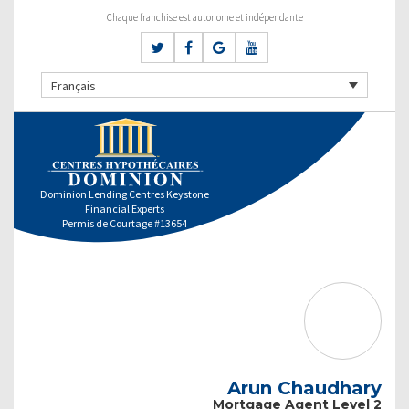
Chaque franchise est autonome et indépendante
Français
Dominion Lending Centres Keystone
Financial Experts
Permis de Courtage #13654
Arun Chaudhary
Mortgage Agent Level 2