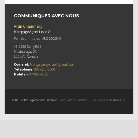
COMMUNIQUER AVEC NOUS
Arun Chaudhary
Mortgage Agent Level 2
Permis d’initiateur #M21002546
43-2355 Derry Rd E
Mississauga, ON
L5S 1V6, Canada
Courriel:
Mortgagesbyarun@gmail.com
Téléphone:
905-226-8000
Mobile:
647-802-9320
© 2026 Centres Hypothécaires Dominion
Conditions d’utilisation
|
Politique de confidentialité